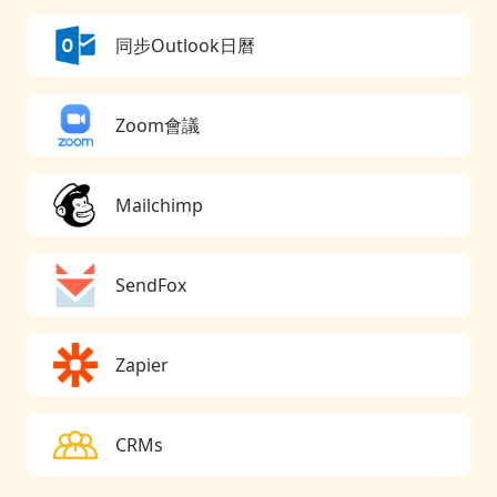
同步Outlook日曆
Zoom會議
Mailchimp
SendFox
Zapier
CRMs